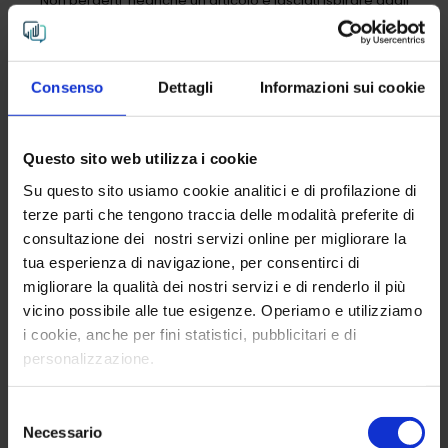
Non perderti neanche un articolo e lasciati ispirare dagli
insight per il tuo Brand!
Email
Consenso
Dettagli
Informazioni sui cookie
Premendo su "invia" richiedi l'invio periodico della
newsletter di Intribe, l'informativa sul trattamento è
Questo sito web utilizza i cookie
consultabile
qui
.
Su questo sito usiamo cookie analitici e di profilazione di
terze parti che tengono traccia delle modalità preferite di
consultazione dei nostri servizi online per migliorare la
Invia
tua esperienza di navigazione, per consentirci di
migliorare la qualità dei nostri servizi e di renderlo il più
vicino possibile alle tue esigenze. Operiamo e utilizziamo
i cookie, anche per fini statistici, pubblicitari e di
ULTIME NEWS
personalizzazione.
Selezione
Necessario
del