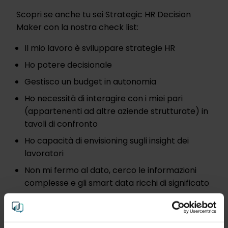
Scopri se anche tu sei Strategic HR Decision
Maker con la nostra check list:
Il mio lavoro è sviluppare strategie HR
Ho potere decisionale
Gestisco un budget in autonomia
Ho necessità di interagire con i miei pari
(appartenenti ad altre aziende strutturate) in
tavoli di confronto
Ho capacità di envisioning sugli insight dei
lavoratori
Non mi fermo al dato, cerco le informazioni
complesse e gli smart data ricchi di significato
Riesco a dare significato a quelli che per altri
sono solo numeri