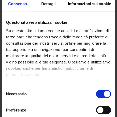
Consenso
Dettagli
Informazioni sui cookie
Cosa imparerai:
Questo sito web utilizza i cookie
conoscere meglio le persone che lavorano
nella tua azienda
Su questo sito usiamo cookie analitici e di profilazione di
terze parti che tengono traccia delle modalità preferite di
capire l’impatto degli insight generazionali
consultazione dei nostri servizi online per migliorare la
sull'atteggiamento al lavoro
tua esperienza di navigazione, per consentirci di
usare in sinergia 4 livelli di clusterizzazione:
migliorare la qualità dei nostri servizi e di renderlo il più
generazioni, macro-cluster di lavoratori,
vicino possibile alle tue esigenze. Operiamo e utilizziamo
personas, tribes
i cookie, anche per fini statistici, pubblicitari e di
personalizzazione.
cambiare prospettiva e metterti nei panni
dei lavoratori
Selezione
analizzare open data e scovare gli smart
Necessario
del
data in zettabyte di informazioni online
consenso
trasformare dati e insight in strategie
Preferenze
vincenti