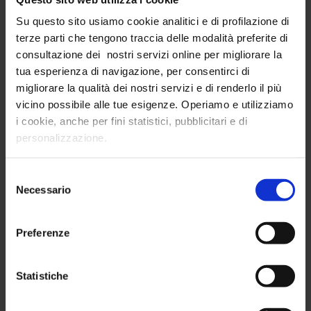
Richiedi Demo
Su questo sito usiamo cookie analitici e di profilazione di
terze parti che tengono traccia delle modalità preferite di
consultazione dei nostri servizi online per migliorare la
ISCRIVITI ALLA NEWSLETTER
tua esperienza di navigazione, per consentirci di
migliorare la qualità dei nostri servizi e di renderlo il più
Non perderti neanche un articolo e lasciati ispirare dagli
insight per il tuo Brand!
vicino possibile alle tue esigenze. Operiamo e utilizziamo
i cookie, anche per fini statistici, pubblicitari e di
Email
personalizzazione.
Selezione
Premendo su "invia" richiedi l'invio periodico della
Necessario
del
newsletter di Intribe, l'informativa sul trattamento è
consenso
consultabile
qui
.
Preferenze
Invia
Statistiche