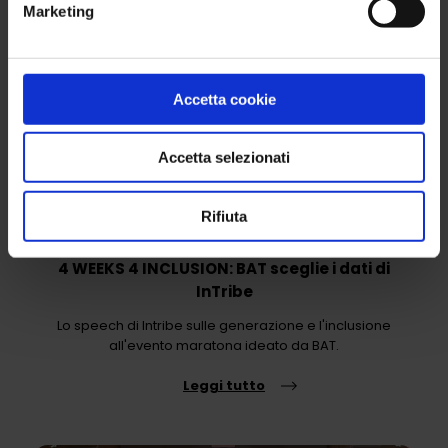
Marketing
ULTIME NEWS
Accetta cookie
Accetta selezionati
Rifiuta
4 WEEKS 4 INCLUSION: BAT sceglie i dati di
InTribe
Lo speech di Intribe sulle generazione e l'inclusione
all'evento maratona ideato da BAT.
Leggi tutto