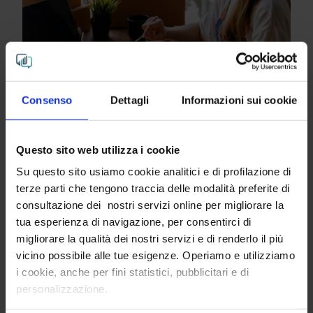
Consenso
Dettagli
Informazioni sui cookie
EconomyUp: Intribe tra le 25 startup italiane
Questo sito web utilizza i cookie
per il Retail
Su questo sito usiamo cookie analitici e di profilazione di
terze parti che tengono traccia delle modalità preferite di
25 startup italiane da tenere d'occhio nel mondo
consultazione dei nostri servizi online per migliorare la
tua esperienza di navigazione, per consentirci di
Leggi tutto
migliorare la qualità dei nostri servizi e di renderlo il più
vicino possibile alle tue esigenze. Operiamo e utilizziamo
i cookie, anche per fini statistici, pubblicitari e di
personalizzazione.