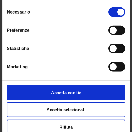
Selezione
Necessario
del
consenso
Preferenze
Statistiche
The British Chamber of Commerce for Italy:
InTribe partecipa alla campagna per
l'Equilibrio di Genere
Marketing
InTribe è ora membro sostenitore del capitolo DE&I
di The British Chamber of Commerce for Italy
Accetta cookie
Leggi tutto
Accetta selezionati
News Successive
Rifiuta