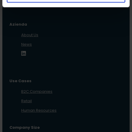
Azienda
About Us
News
Use Cases
B2C Companies
Retail
Human Resources
Company Size