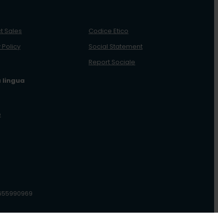
t Sales
Codice Etico
 Policy
Social Statement
Report Sociale
a lingua
o
09655990969