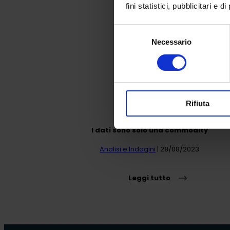
fini statistici, pubblicitari e 
Selezione
Necessario
del
consenso
Rifiuta
I dati sono solo una commodity
Analisi e Indagini
| 28/08/2023
Leggi tutto