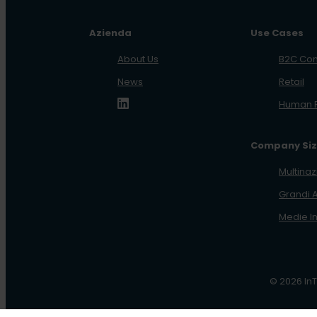
Azienda
Use Cases
About Us
B2C Co
News
Retail
Human 
Company Si
Multinaz
Grandi 
Medie I
© 2026 InT