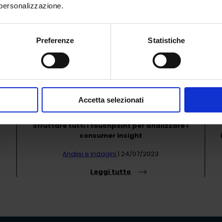
di personalizzazione.
Preferenze
Statistiche
ULTIMI ARTICOLI
Accetta selezionati
Sfruttare tutti i touchpoint per analizzare i
consumer insight
Analisi e Indagini
| 24/07/2023
Leggi tutto