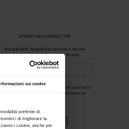
ISCRIVITI ALLA NEWSLETTER
Non perderti neanche un articolo e lasciati
ispirare dagli insight per il tuo Brand!
mail
Informazioni sui cookie
Premendo su "invia" richiedi l'invio periodico
della newsletter di Intribe, l'informativa sul
trattamento è consultabile
qui
.
modalità preferite di
sentirci di migliorare la
Invia
lizziamo i cookie, anche per