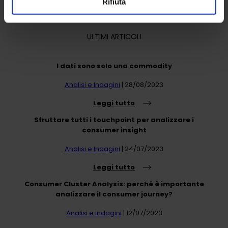
Rifiuta
ULTIMI ARTICOLI
I dati sono solo una commodity
Analisi e Indagini
| 28/08/2023
Leggi tutto
Sfruttare tutti i touchpoint per analizzare i
consumer insight
Analisi e Indagini
| 24/07/2023
Leggi tutto
Consumer Cluster Analysis: perché è importante
analizzare il consumer journey?
Analisi e Indagini
| 12/07/2023