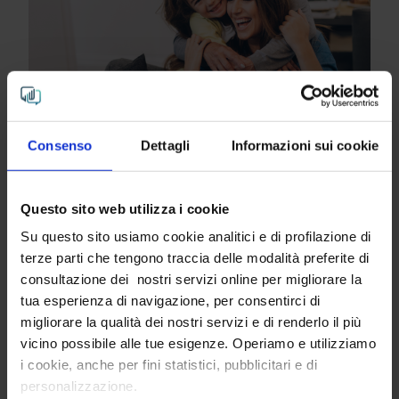
Consumer Centric Analysis: cluster generazionali e
cluster di consumatori
Consenso
Dettagli
Informazioni sui cookie
Porre il consumatore al centro consente alle
aziende di ribaltare la prospettiva ed avere una
Questo sito web utilizza i cookie
visione più completa e strategica dei propri
Su questo sito usiamo cookie analitici e di profilazione di
target
e cluster di riferimento.
terze parti che tengono traccia delle modalità preferite di
consultazione dei nostri servizi online per migliorare la
Analisi e Indagini
| 17/03/2023
tua esperienza di navigazione, per consentirci di
Leggi tutto
migliorare la qualità dei nostri servizi e di renderlo il più
vicino possibile alle tue esigenze. Operiamo e utilizziamo
i cookie, anche per fini statistici, pubblicitari e di
personalizzazione.
Articoli Successivi